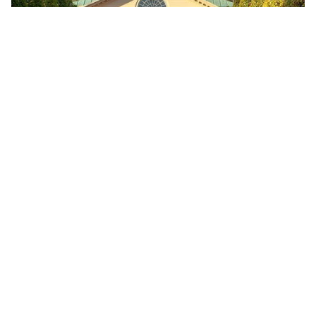
Slottsträdgårdar, parker och
botaniska trädgårdar
Något som trädgårdsfantaster bör försöka göra emellanåt
är att besöka vackra trädgårdar. Många besöker
slott
men
glömmer bort att dessa ofta är anslutna till vackra
trädgårdar och parker. Att besöka en slottsträdgård eller
park är kanske för att få inspiration till den egna