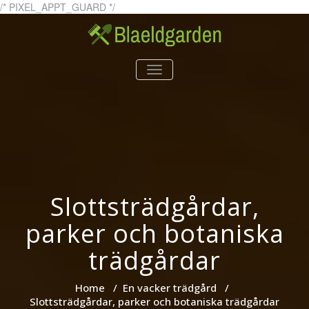
Skip
/* PIXEL_APPT_GUARD */
to
content
blaeldgarden.se – Allt du
blaeldgarden.se
TOGGLE
vill veta om trädgård
NAVIGATION
Slottsträdgårdar,
parker och botaniska
trädgårdar
Home
/
En vacker trädgård
/
Slottsträdgårdar, parker och botaniska trädgårdar