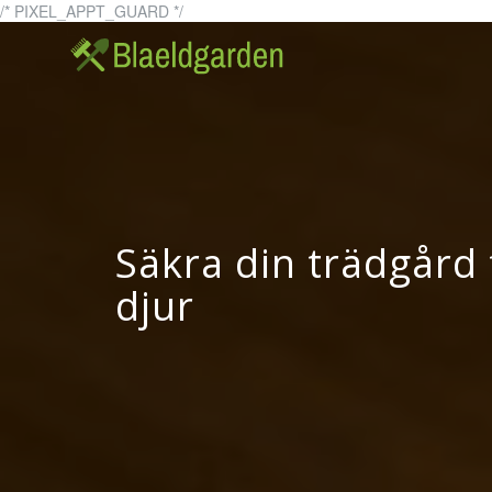
Skip
/* PIXEL_APPT_GUARD */
to
blaeldgarden.se – A
blaeldga
content
Säkra din trädgård 
djur