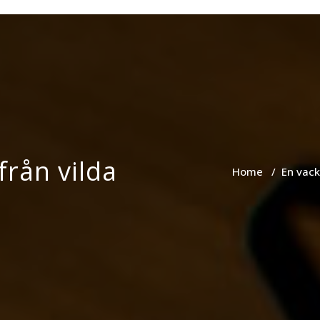
llt du vill veta om trädgård
rden.se
från vilda
Home
/
En vack