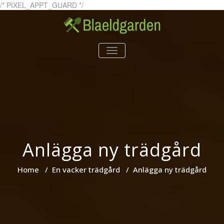
Skip
/* PIXEL_APPT_GUARD */
to
content
blaeldgarden.se – Allt du
blaeldgarden.se
TOGGLE
vill veta om trädgård
NAVIGATION
Anlägga ny trädgård
Home
/
En vacker trädgård
/
Anlägga ny trädgård