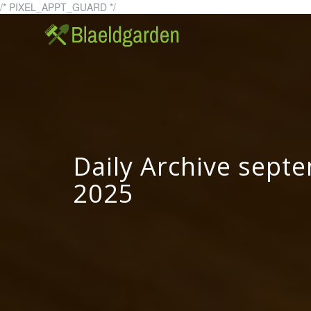
Skip
/* PIXEL_APPT_GUARD */
to
blaeldgarden.se – A
blaeldga
content
Daily Archive sept
2025