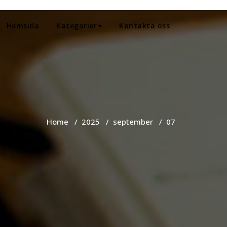
Hemsida
Kategorier
Kontakta oss
Home
/
2025
/
september
/
07