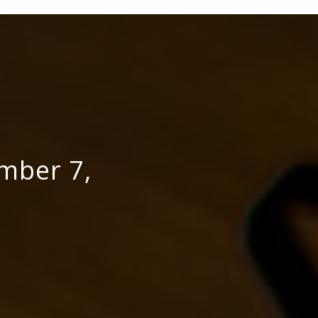
llt du vill veta om trädgård
rden.se
ember 7,